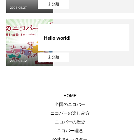
カラオケデー
未分類
2023.05.27
スタッフブログ
カクテルページ
Hello world!
店舗twitter
未分類
2023.01.12
ニコバーの理念
よくある質問
公式キャラクター
HOME
全国のニコバー
未成年の方へ
ニコバーの楽しみ方
ニコバーの歴史
求人
ニコバー理念
公式キャラクター